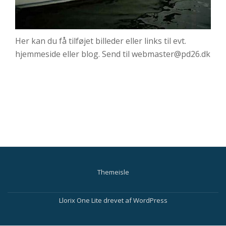
Her kan du få tilføjet billeder eller links til evt.
hjemmeside eller blog. Send til webmaster@pd26.dk
Themeisle
Sekundær
menu
Llorix One Lite
drevet af
WordPress