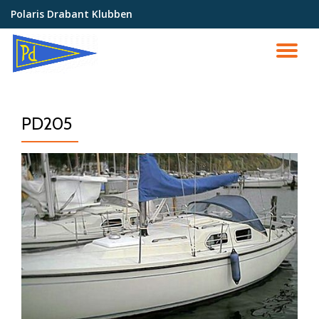
Polaris Drabant Klubben
Videre
til
SK
indhold
NA
PD205