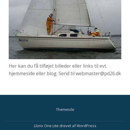
Her kan du få tilføjet billeder eller links til evt.
hjemmeside eller blog. Send til webmaster@pd26.dk
Themeisle
Sekundær
menu
Llorix One Lite
drevet af
WordPress