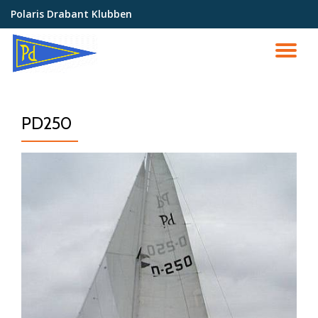
Polaris Drabant Klubben
Videre
til
SK
indhold
NA
PD250