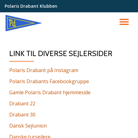
Polaris Drabant Klubben
Videre
til
SK
indhold
NA
LINK TIL DIVERSE SEJLERSIDER
Polaris Drabant på Instagram
Polaris Drabants Facebookgruppe
Gamle Polaris Drabant hjemmeside
Drabant 22
Drabant 30
Dansk Sejlunion
Danske tursejlere