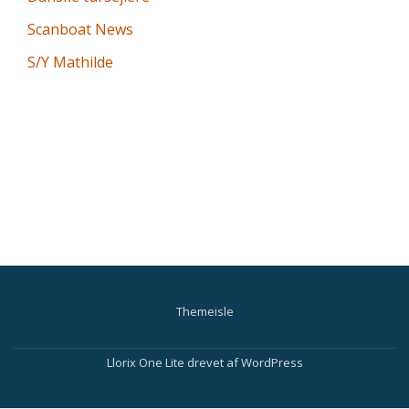
Scanboat News
S/Y Mathilde
Themeisle
Sekundær
menu
Llorix One Lite
drevet af
WordPress