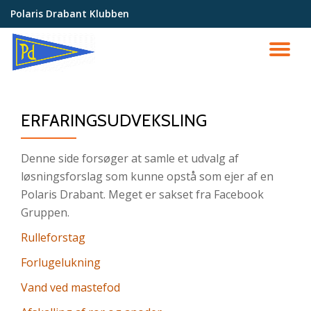
Polaris Drabant Klubben
Videre
til
SK
indhold
NA
ERFARINGSUDVEKSLING
Denne side forsøger at samle et udvalg af
løsningsforslag som kunne opstå som ejer af en
Polaris Drabant. Meget er sakset fra Facebook
Gruppen.
Rulleforstag
Forlugelukning
Vand ved mastefod