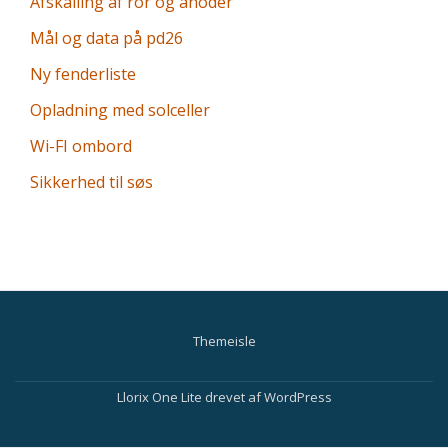
Afskalling af ror og anoder
Mål og data på pd26
Ny fenderliste
Opladning med solceller
Wi-FI ombord
Sikkerhed til søs
Themeisle
Sekundær
menu
Llorix One Lite
drevet af
WordPress