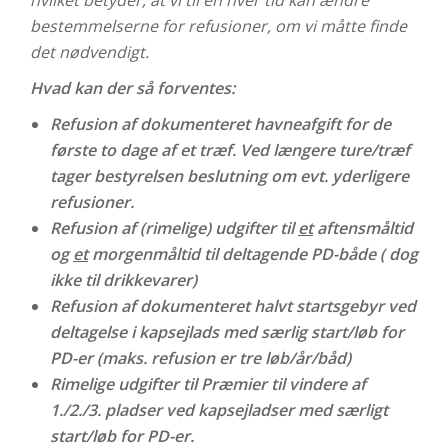
hvilket betyder, at vi til en hver tid kan ændre
bestemmelserne for refusioner, om vi måtte finde
det nødvendigt.
Hvad kan der så forventes:
Refusion af dokumenteret havneafgift for de
første to dage af et træf. Ved længere ture/træf
tager bestyrelsen beslutning om evt. yderligere
refusioner.
Refusion af (rimelige) udgifter til
et
aftensmåltid
og
et
morgenmåltid til deltagende PD-både ( dog
ikke til drikkevarer)
Refusion af dokumenteret halvt startsgebyr ved
deltagelse i kapsejlads med særlig start/løb for
PD-er (maks. refusion er tre løb/år/båd)
Rimelige udgifter til Præmier til vindere af
1./2./3. pladser ved kapsejladser med særligt
start/løb for PD-er.